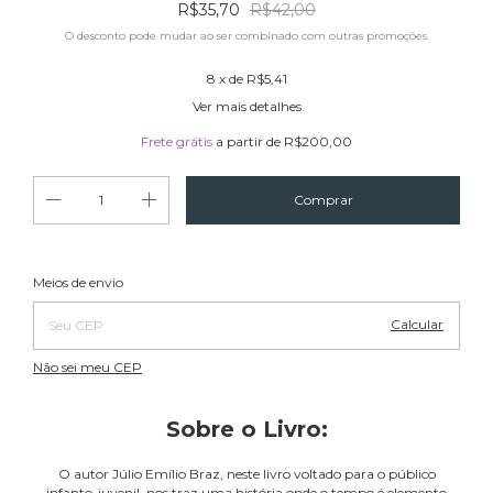
R$35,70
R$42,00
O desconto pode mudar ao ser combinado com outras promoções.
8
x de
R$5,41
Ver mais detalhes
Frete grátis
a partir de
R$200,00
Alterar CEP
Entregas para o CEP:
Meios de envio
Calcular
Não sei meu CEP
Sobre o Livro:
O autor Júlio Emílio Braz, neste livro voltado para o público
infanto-juvenil, nos traz uma história onde o tempo é elemento