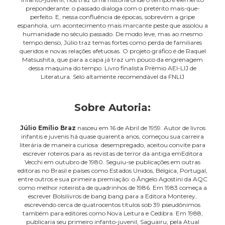
preponderante: o passado dialoga com o pretérito mais-que-
perfeito. E, nessa confluência de épocas, sobrevém a gripe
espanhola, um acontecimento mais marcante peste que assolou a
humanidade no século passado. De modo leve, mas ao mesmo
tempo denso, Júlio traz temas fortes como perda de familiares
queridos e novas relações afetuosas. O projeto gráfico é de Raquel
Matsushita, que para a capa já traz um pouco da engrenagem
dessa maquina do tempo. Livro finalista Prêmio AEI-LIJ de
Literatura. Selo altamente recomendável da FNLIJ
Sobre Autoria:
Júlio Emílio Braz
nasceu em 16 de Abril de 1959. Autor de livros
infantis e juvenis há quase quarenta anos, começou sua carreira
literária de maneira curiosa: desempregado, aceitou convite para
escrever roteiros para as revistas de terror da antiga emEditora
Vecchi em outubro de 1980. Seguiu-se publicações em outras
editoras no Brasil e países como Estados Unidos, Bélgica, Portugal,
entre outros e sua primeira premiação: o Ângelo Agostini da AQC
como melhor roteirista de quadrinhos de 1986. Em 1983 começa a
escrever Bolsilivros de bang bang para a Editora Monterey,
escrevendo cerca de quatrocentos títulos sob 39 pseudônimos
também para editores como Nova Leitura e Cedibra. Em 1988,
publicaria seu primeiro infanto-juvenil, Saguairu, pela Atual