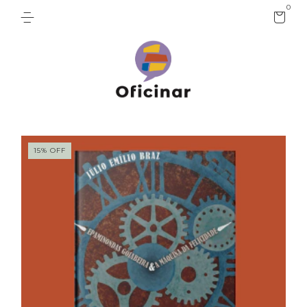
0
15
%
OFF