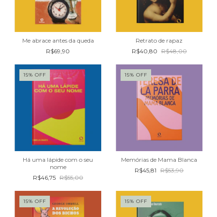
Me abrace antes da queda
Retrato de rapaz
R$69,90
R$40,80
R$48,00
15
%
OFF
15
%
OFF
Há uma lápide com o seu
Memórias de Mama Blanca
nome
R$45,81
R$53,90
R$46,75
R$55,00
15
%
OFF
15
%
OFF