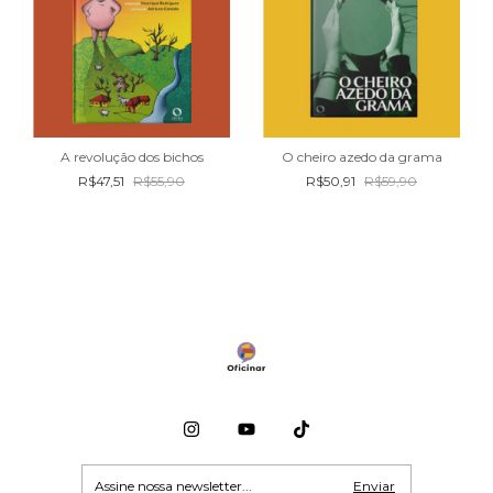
A revolução dos bichos
O cheiro azedo da grama
R$47,51
R$55,90
R$50,91
R$59,90