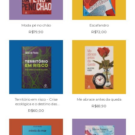
Moda pé no chão
Escafandro
R$79,90
R$72,00
Território em risco - Crise
Me abrace antes da queda
ecológica e o destino das
R$69,90
cidades
R$60,00