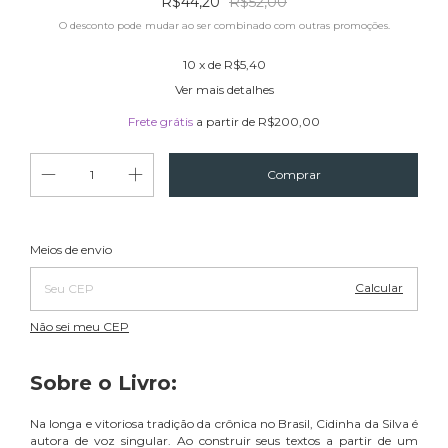
R$44,20
R$52,00
O desconto pode mudar ao ser combinado com outras promoções.
10
x de
R$5,40
Ver mais detalhes
Frete grátis
a partir de
R$200,00
Alterar CEP
Entregas para o CEP:
Meios de envio
Calcular
Não sei meu CEP
Sobre o Livro:
Na longa e vitoriosa tradição da crônica no Brasil, Cidinha da Silva é
autora de voz singular. Ao construir seus textos a partir de um