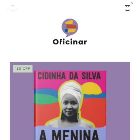
0
15
%
OFF