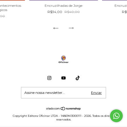
contecimentos
Encruzilhadas de Jorge
Encruz
gicos
R$34,00
R$40,00
R$
,90
Copyright Editora Oficinar LTDA - 14869413000111 - 2026. Todos os direitos
reservados.