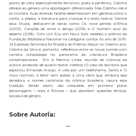
ponto de vista essencialmente feminino, preto e periférico, Cidinha
oferece ao gênero uma abordagem diferenciada. Mas Cidinha não é
só cronista. Suas diversas facetas desembocam em gêneros como o
conto, a poesia, a literatura para crianças e o texto teatral. Dentre
seus títulos, destacam-se obras como Os nove pentes d’África
(2009), Canções de amor e dengo (2016) e O homem azul do
deserto (2018). Com Um Exu em Nova York recebeu o prêmio da
Fundação Biblioteca Nacional na categoria contos no ano de 2019.
Já Explosão feminista foi finalista do Prêmio Jabuti no mesmo ano.
Cidinha da Silva é, portanto, referência entre os novos nomes com
carreira consolidada no panorama da Literatura Brasileira
contemporânea. Em A Menina Linda, reunião de crônicas da
autora acrescida de quatro textos inéditos (O caso da escritora que
espionou Emanoel Araújo, A vida por um telefonema, Santo e O
novo normal), o leitor tem acesso a uma obra que, embora seja
devedora a nomes canônicos da crônica brasileira, rasura essa
tradição. Sendo assim, são colocadas em primeiro plano
personagens – reais e fictícios – que abordam questões étnicas,
sociais e de gênero.
Sobre Autoria:
***