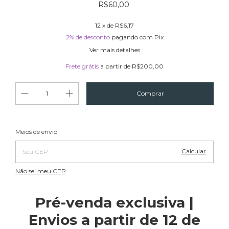
R$60,00
12
x de
R$6,17
2% de desconto
pagando com Pix
Ver mais detalhes
Frete grátis
a partir de
R$200,00
Alterar CEP
Entregas para o CEP:
Meios de envio
Calcular
Não sei meu CEP
Pré-venda exclusiva |
Envios a partir de 12 de