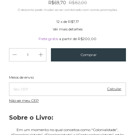
R$69,70
R$82,00
O desconto pode mudar ao ser combinado com outras promoções.
12
x de
R$7,17
Ver mais detalhes
Frete grátis
a partir de
R$200,00
Alterar CEP
Entregas para o CEP:
Meios de envio
Calcular
Não sei meu CEP
Sobre o Livro:
Em um momento no qual conceitos como “Colonialidade”,
“Descolonialidade”, “Decoloniedade” e “Contracolonialidade” estão