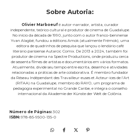
Sobre Autoria:
Olivier Marboeuf
é autor-narrador, artista, curador
independente, teórico cultural e produtor de cinema de Guadalupe.
No início da década de 1990, junto com o autor franco-beninense
Yvan Alagbé, fundou a éditions Amok (atualmente Frémok), uma
editora de quadrinhos de pesquisa que lançou o lendário café
literário parisiense Autarcic Comix. De 2013 a 2024, também foi
produtor de cinema na Spectre Productions, onde produziu cerca
de sessenta filmes de artistas e documentários em vários formatos.
Atualmente, divide seu tempo entre escrita, desenho e atividades
relacionadas a práticas de arte colaborativa. É membro fundador
da Réseau Indépendant des Travailleur-euses et Acteur-ices de l’Art
(RITAA) na Guadalupe, membro do RAYO, um programa de
pedagogia experimental no Grande Caribe, e integra o conselho
internacional da Akademie der Künste der Welt de Colônia.
Número de Páginas:
302
ISBN:
978-85-9500-135-0