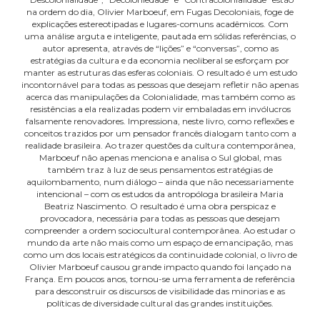
na ordem do dia, Olivier Marboeuf, em Fugas Decoloniais, foge de
explicações estereotipadas e lugares-comuns acadêmicos. Com
uma análise arguta e inteligente, pautada em sólidas referências, o
autor apresenta, através de “lições” e “conversas”, como as
estratégias da cultura e da economia neoliberal se esforçam por
manter as estruturas das esferas coloniais. O resultado é um estudo
incontornável para todas as pessoas que desejam refletir não apenas
acerca das manipulações da Colonialidade, mas também como as
resistências a ela realizadas podem vir embaladas em invólucros
falsamente renovadores. Impressiona, neste livro, como reflexões e
conceitos trazidos por um pensador francês dialogam tanto com a
realidade brasileira. Ao trazer questões da cultura contemporânea,
Marboeuf não apenas menciona e analisa o Sul global, mas
também traz à luz de seus pensamentos estratégias de
aquilombamento, num diálogo – ainda que não necessariamente
intencional – com os estudos da antropóloga brasileira Maria
Beatriz Nascimento. O resultado é uma obra perspicaz e
provocadora, necessária para todas as pessoas que desejam
compreender a ordem sociocultural contemporânea. Ao estudar o
mundo da arte não mais como um espaço de emancipação, mas
como um dos locais estratégicos da continuidade colonial, o livro de
Olivier Marboeuf causou grande impacto quando foi lançado na
França. Em poucos anos, tornou-se uma ferramenta de referência
para desconstruir os discursos de visibilidade das minorias e as
políticas de diversidade cultural das grandes instituições.