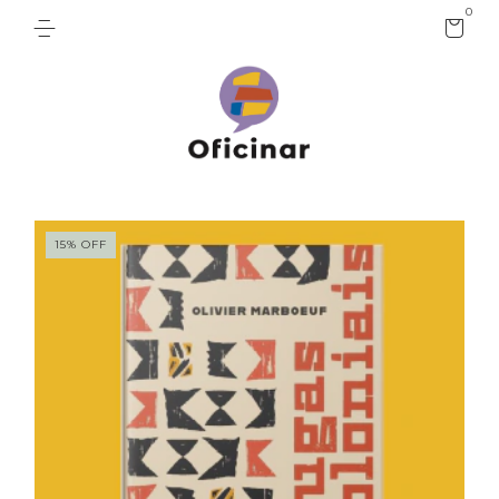
0
15
%
OFF