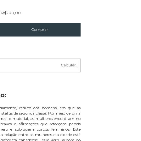
e
R$200,00
Alterar CEP
Calcular
o:
tadamente, reduto dos homens, em que às
 status de segunda classe. Por meio de uma
o real e material, as mulheres encontram no
traves e afirmações que reforçam papéis
nero e subjugam corpos femininos. Este
a relação entre as mulheres e a cidade está
geógrafa canadense Leslie Kern, autora do