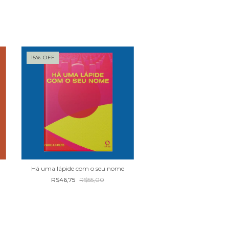
15
%
OFF
15
%
OFF
Há uma lápide com o seu nome
Memórias de Mama B
R$46,75
R$55,00
R$45,81
R$53,9