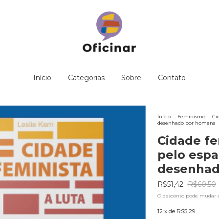
Início
Categorias
Sobre
Contato
Início
.
Feminismo
.
Ci
desenhado por homens
Cidade fe
pelo esp
desenhad
R$51,42
R$60,50
O desconto pode mudar 
12
x de
R$5,29