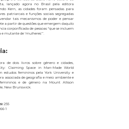
sta, lançado agora no Brasil pela editora
undo Kern, as cidades foram pensadas para
res patriarcais e funções sociais segregadas
svendar tais mecanismos de poder e pensar
lete a partir de questões que emergem daquilo
cia corporificada de pessoas “que se incluem
 e mutante de ‘mulheres’”.
ia:
ra de dois livros sobre gênero e cidades,
 City: Claiming Space in Man-Made World
m estudos femininos pela York University e
ra associada de geografia e meio ambiente e
 femininos e de gênero na Mount Allison
lle, New Brunswick.
s:
255
66-1