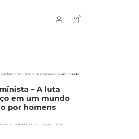
0
dade feminista – A luta pelo espaço em um mundo
minista – A luta
aço em um mundo
o por homens
ao ser combinado com outras promoções.