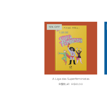
F
15
%
OFF
Fala, menina!
A Liga das Superfeministas
R$58,65
R$69,00
R$59,41
R$69,90