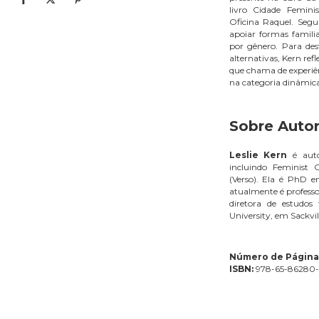
livro Cidade Femini
Oficina Raquel. Seg
apoiar formas familia
por gênero. Para de
alternativas, Kern ref
que chama de experiên
na categoria dinâmica
Sobre Autor
Leslie Kern
é auto
incluindo Feminist
(Verso). Ela é PhD e
atualmente é professo
diretora de estudos
University, em Sackvi
Número de Página
ISBN:
978-65-86280-