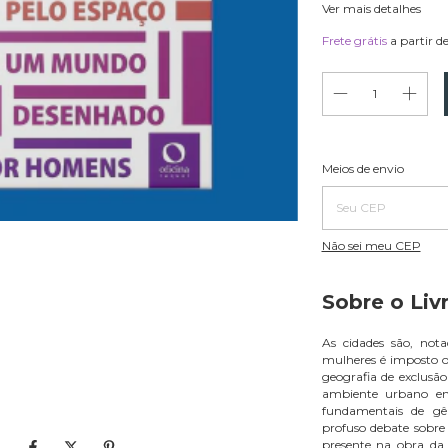
Ver mais detalhes
Frete grátis
a partir d
Entregas para o CEP:
Meios de envio
Não sei meu CEP
Sobre o Livr
As cidades são, no
mulheres é imposto o
geografia de exclusã
ambiente urbano en
fundamentais de gê
profuso debate sobre 
presente na obra da 