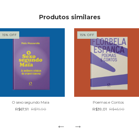
Produtos similares
15
%
OFF
15
%
OFF
O sexo segundo Maïa
Poemas e Contos
R$67,91
R$79,90
R$39,01
R$45,90